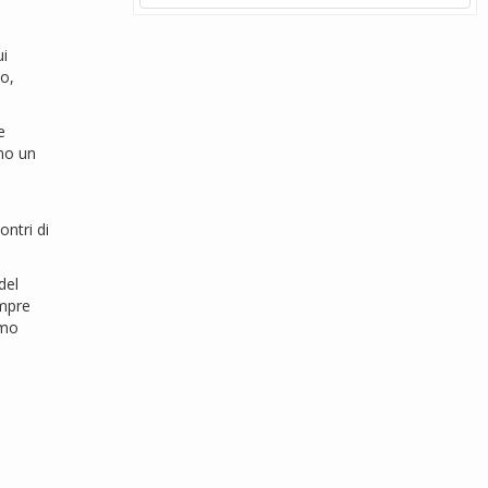
ui
o,
e
amo un
ontri di
del
empre
amo