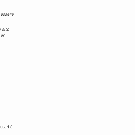
 essere
 sito
per
utari è