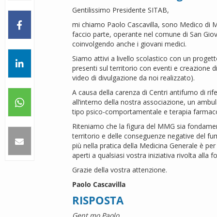
Gentilissimo Presidente SITAB,
mi chiamo Paolo Cascavilla, sono Medico di M
faccio parte, operante nel comune di San Giov
coinvolgendo anche i giovani medici.
Siamo attivi a livello scolastico con un proge
presenti sul territorio con eventi e creazione 
video di divulgazione da noi realizzato).
A causa della carenza di Centri antifumo di rife
all’interno della nostra associazione, un ambul
tipo psico-comportamentale e terapia farmaco
Riteniamo che la figura del MMG sia fondamenta
territorio e delle conseguenze negative del fum
più nella pratica della Medicina Generale è p
aperti a qualsiasi vostra iniziativa rivolta all
Grazie della vostra attenzione.
Paolo Cascavilla
RISPOSTA
Gent.mo Paolo
,