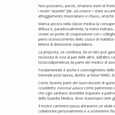
Non possiamo, perciò, rimanere inerti di front
i nostri “assistiti” (lat.
ad-sistere
= stare accant
atteggiamento rinunciatario e chiuso, anziché ap
Manca ancora nella classe medica la consapevo
diffusa è, paradossalmente, la meno trattata. 
creare un ponte di cooperazione con i colleghi
pieno riconoscimento dello
status
di malattia 
lettera di dimissione ospedaliera.
La proposta, se condivisa, da un lato può gar
necessita di cura al pari delle altre, dall’altro
tossicodipendenza da parte del medico di assi
Fondamentale è anche il coinvolgimento delle S
triennale post-laurea, diretto ai futuri MMG, 
Come facente parte del
team
docenti di quest
cosiddetto
minimal advice
come patrimonio in
che ogni sanitario dovrebbe imparare a padro
della Guardia Medica, dove stazionano tanti gi
Il nostro cammino passa attraverso un vitale ed
collaborare personalmente e a sostenerne finali