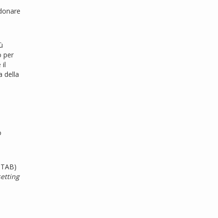
ndonare
ù
o per
il
a della
o
SITAB)
setting