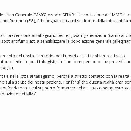
edicina Generale (MMG) e socio SITAB. L’associazione dei MMG di c
anni Rotondo (FG), è impegnata da anni sul fronte della lotta antifum
tto di prevenzione al tabagismo per le giovani generazioni. Siamo anch
di spot antifumo atti a sensibilizzare la popolazione generale (alleghi
rimento nel nostro territorio, per i nostri assistiti abbiamo attivato,
atorio dedicato per i tabagisti, studiando un percorso che prevede inc
logica.
le nella lotta al tabagismo, perché a stretto contatto con la realtà 
o sulla salute dei nostri pazienti. Per far sì che questa realtà entri s
er noi fondamentale il supporto formativo della SITAB e per questo si
a formazione dei MMG.