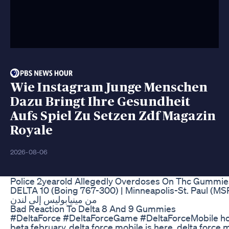
Wie Instagram Junge Menschen
Dazu Bringt Ihre Gesundheit
Aufs Spiel Zu Setzen Zdf Magazin
Royale
2026-08-06
Police 2yearold Allegedly Overdoses On Thc Gummie
DELTA 10 (Boing 767-300) | Minneapolis-St. Paul (MS
من مينيابوليس إلى لندن
Bad Reaction To Delta 8 And 9 Gummies
#DeltaForce #DeltaForceGame #DeltaForceMobile how
beta february, delta force mobile is here, delta force m