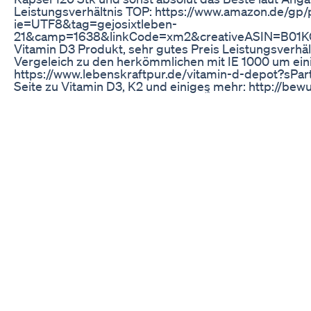
Leistungsverhältnis TOP: https://www.amazon.de/g
ie=UTF8&tag=gejosixtleben-
21&camp=1638&linkCode=xm2&creativeASIN=B01KOI
Vitamin D3 Produkt, sehr gutes Preis Leistungsverhält
Vergeleich zu den herkömmlichen mit IE 1000 um eini
https://www.lebenskraftpur.de/vitamin-d-depot?sPar
Seite zu Vitamin D3, K2 und einiges mehr: http://bew
lebensmut.at/vitamin-d-und-d-3/ 👌 +Vitamin K2 bei
trans: https://www.amazon.de/gp/product/B074ZJW
21&camp=1638&linkCode=xm2&creativeASIN=B074ZJW
total wichtig für freie Blutgefäße und mehr Sauerstoff 
https://www.amazon.de/gp/product/B01N4M9NA4?ie
21&camp=1638&linkCode=xm2&creativeASIN=B0
https://www.amazon.de/gp/product/B01C8OAR3K?ie
21&camp=1638&linkCode=xm2&creativeASIN=B01C
Mizellen Form. Bis zu 185 mal wirksamer als normales
als mit Piperin hier: https://www.lebenskraftpur.de/
Entgiften und Superfood-Chlorella-Spirulina-Kelp Bio
https://www.amazon.de/gp/product/B06VWXLSLX?i
21&camp=1638&linkCode=xm2&creativeASIN=B06VW
5 %, diese verwende ich: https://www.amazon.de/g
ie=UTF8&tag=gejosixtleben-
21&camp=1638&linkCode=xm2&creativeASIN=B00W
empfehlenstwert "JOD-Schlüssel zur Gesundheit"
https://www.amazon.de/gp/product/3958140173?ie=