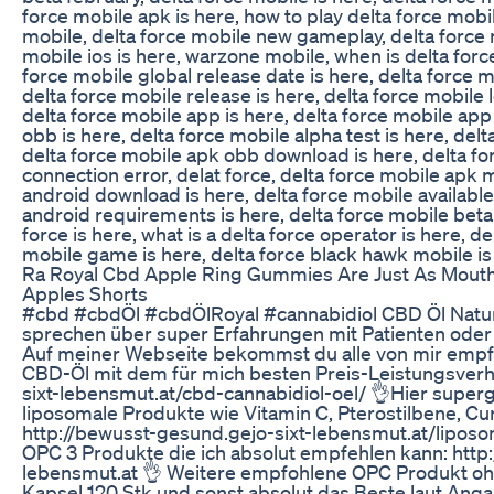
force mobile apk is here, how to play delta force mobi
mobile, delta force mobile new gameplay, delta force 
mobile ios is here, warzone mobile, when is delta forc
force mobile global release date is here, delta force 
delta force mobile release is here, delta force mobile 
delta force mobile app is here, delta force mobile app
obb is here, delta force mobile alpha test is here, del
delta force mobile apk obb download is here, delta fo
connection error, delat force, delta force mobile apk 
android download is here, delta force mobile available
android requirements is here, delta force mobile beta 
force is here, what is a delta force operator is here, de
mobile game is here, delta force black hawk mobile is
Ra Royal Cbd Apple Ring Gummies Are Just As Mouth
Apples Shorts
#cbd #cbdÖl #cbdÖlRoyal #cannabidiol CBD Öl Natur
sprechen über super Erfahrungen mit Patienten oder
Auf meiner Webseite bekommst du alle von mir empfo
CBD-Öl mit dem für mich besten Preis-Leistungsverhä
sixt-lebensmut.at/cbd-cannabidiol-oel/ 👌Hier superg
liposomale Produkte wie Vitamin C, Pterostilbene, Cu
http://bewusst-gesund.gejo-sixt-lebensmut.at/lipos
OPC 3 Produkte die ich absolut empfehlen kann: http
lebensmut.at 👌 Weitere empfohlene OPC Produkt oh
Kapsel 120 Stk und sonst absolut das Beste laut Ang